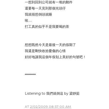
一想到回到公司就有一堆的郵件
還要每一天見到那個光頭仔
我就很想倒頭就睡
唉.....
打工真的似乎不是我要喝的茶
想想既然今天是最後一天的假期了
我還是剛快收拾憂傷的心情
好好地讓我這個年假划上美好的句號吧！
*********
Listening to 我們就倒這 by 梁靜茹
AT
2/02/2009 08:57:00 AM