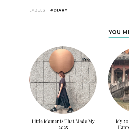
LABELS:
#DIARY
YOU M
Little Moments That Made My
My 202
2025
Happ