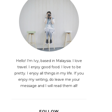
Hello! I'm Ivy, based in Malaysia. I love
travel. I enjoy good food. I love to be
pretty. I enjoy all things in my life. If you
enjoy my writing, do leave me your
message and I will read them all!
FOLLOW