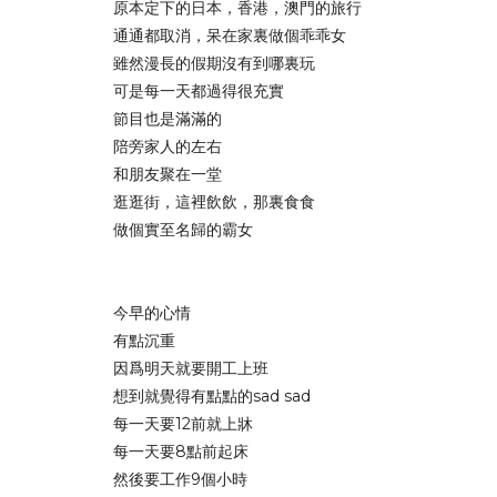
原本定下的日本，香港，澳門的旅行
通通都取消，呆在家裏做個乖乖女
雖然漫長的假期沒有到哪裏玩
可是每一天都過得很充實
節目也是滿滿的
陪旁家人的左右
和朋友聚在一堂
逛逛街，這裡飲飲，那裏食食
做個實至名歸的霸女
今早的心情
有點沉重
因爲明天就要開工上班
想到就覺得有點點的sad sad
每一天要12前就上牀
每一天要8點前起床
然後要工作9個小時