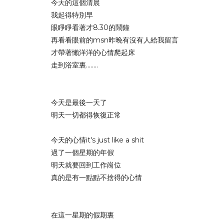
今天的這個清晨
我起得特別早
眼睜睜看著才8.30的鬧鐘
再看看眼前的msn昨晚有沒有人給我留言
才帶著懶洋洋的心情爬起床
走到浴室裏........
今天是最後一天了
明天一切都得恢復正常
今天的心情it's just like a shit
過了一個星期的年假
明天就要回到工作崗位
真的是有一點點不捨得的心情
在這一星期的假期裏