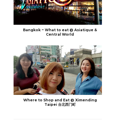
Bangkok ~ What to eat @ Asiatique &
Central World
Where to Shop and Eat @ Ximending
Taipei 台北西门町