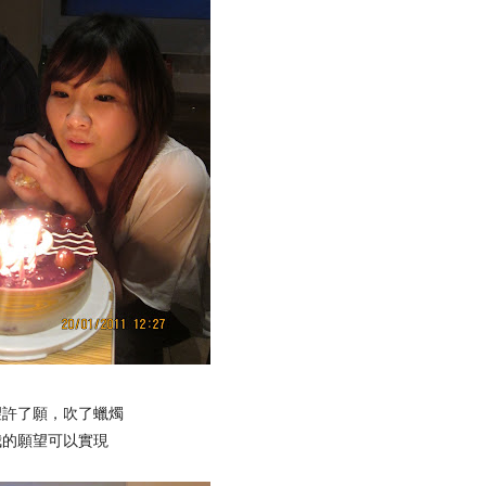
望許了願，吹了蠟燭
我的願望可以實現