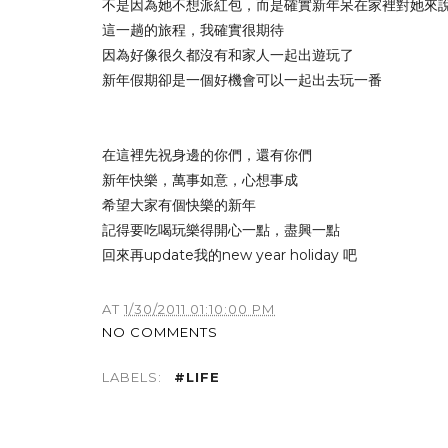
不是因為她不想派紅包，而是確實新年呆在家裡對她來
這一趟的旅程，我確實很期待
因為好像很久都沒有和家人一起出遊玩了
新年假期卻是一個好機會可以一起出去玩一番
在這裡先祝身邊的你們，還有你們
新年快樂，萬事如意，心想事成
希望大家有個快樂的新年
記得要吃喝玩樂得開心一點，盡興一點
回來再update我的new year holiday 吧
AT
1/30/2011 01:10:00 PM
NO COMMENTS
LABELS:
#LIFE