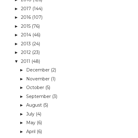
2017
(144)
►
2016
(107)
►
2015
(76)
►
2014
(46)
►
2013
(24)
►
2012
(23)
►
2011
(48)
▼
December
(2)
►
November
(1)
►
October
(5)
►
September
(3)
►
August
(5)
►
July
(4)
►
May
(6)
►
April
(6)
►