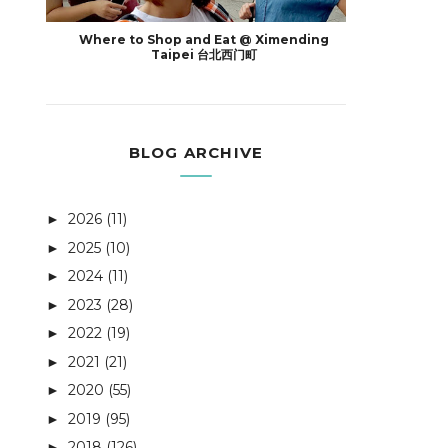
Where to Shop and Eat @ Ximending
Taipei 台北西门町
BLOG ARCHIVE
2026
(11)
►
2025
(10)
►
2024
(11)
►
2023
(28)
►
2022
(19)
►
2021
(21)
►
2020
(55)
►
2019
(95)
►
2018
(126)
►