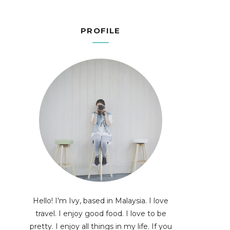
PROFILE
Hello! I'm Ivy, based in Malaysia. I love
travel. I enjoy good food. I love to be
pretty. I enjoy all things in my life. If you