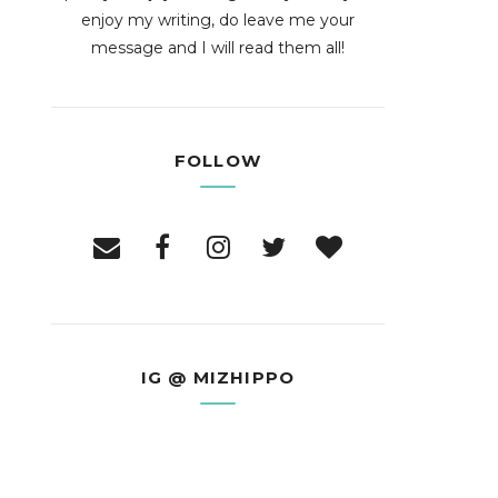
enjoy my writing, do leave me your
message and I will read them all!
FOLLOW
IG @ MIZHIPPO