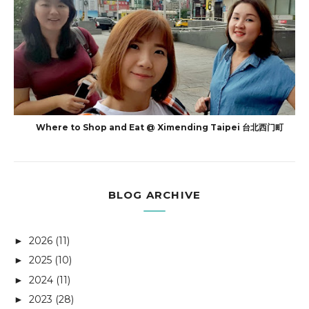
Where to Shop and Eat @ Ximending Taipei 台北西门町
BLOG ARCHIVE
2026
(11)
►
2025
(10)
►
2024
(11)
►
2023
(28)
►