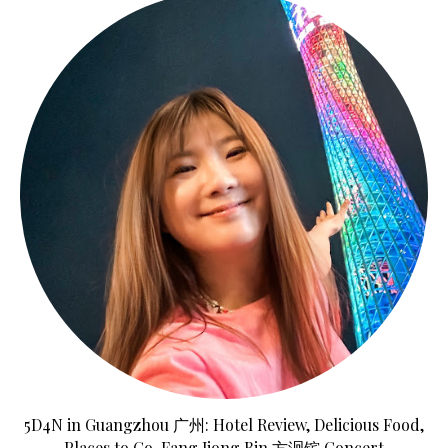
5D4N in Guangzhou 广州: Hotel Review, Delicious Food,
Places to Go, Fang Jiong Bin 方泂镔 Concert