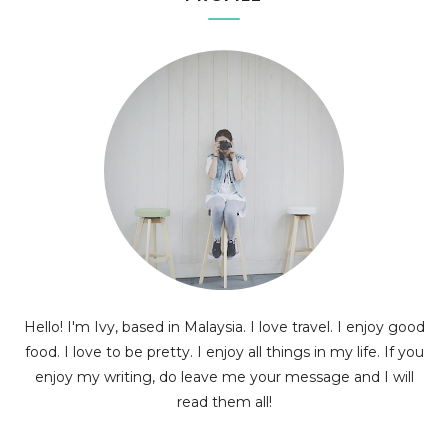
Hello! I'm Ivy, based in Malaysia. I love travel. I enjoy good
food. I love to be pretty. I enjoy all things in my life. If you
enjoy my writing, do leave me your message and I will
read them all!