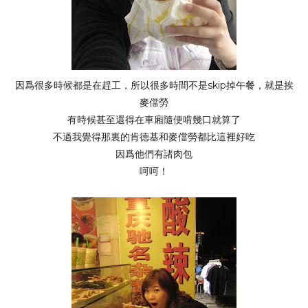
因爲很多時候都是在趕工，所以很多時間不是skip掉午餐，就是挨
麥儅勞
有時候甚至還得在車廂隨便啃幾口就算了
不過我覺得那裏的肯德基和麥儅勞都比這裡好吃
因爲他們有諸肉包
呵呵！