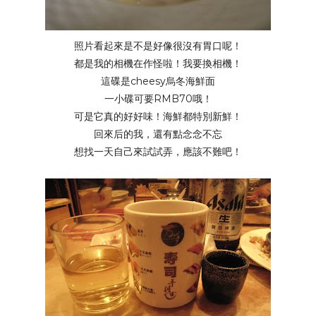
照片看起來是不是好像很沒有胃口呢！
都是我的相機在作怪啦！我要換相機！
這碟是cheesy烏冬海鮮面
一小碟可要RMB70哦！
可是它真的好好味！海鮮都特別新鮮！
回來后的我，還有點念念不忘
想找一天自己來試試弄，應該不難吧！