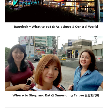
Bangkok ~ What to eat @ Asiatique & Central World
Where to Shop and Eat @ Ximending Taipei 台北西门町