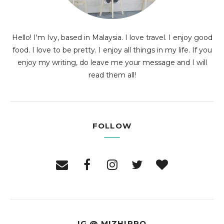
Hello! I'm Ivy, based in Malaysia. I love travel. I enjoy good
food. I love to be pretty. I enjoy all things in my life. If you
enjoy my writing, do leave me your message and I will
read them all!
FOLLOW
IG @ MIZHIPPO