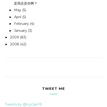
是我还是你啊？
May
(5)
►
April
(5)
►
February
(4)
►
January
(3)
►
2009
(83)
►
2008
(42)
►
TWEET ME
Tweets by @IvyGan19