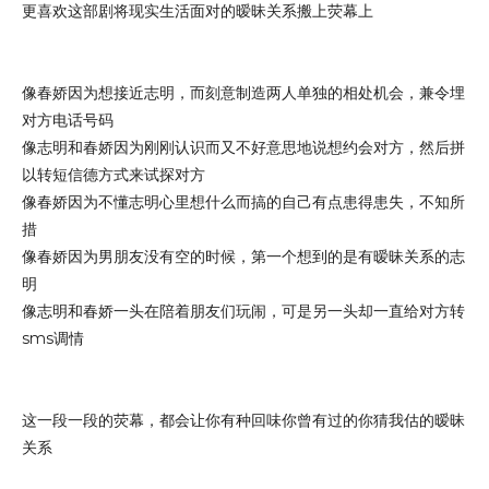
更喜欢这部剧将现实生活面对的暧昧关系搬上荧幕上
像春娇因为想接近志明，而刻意制造两人单独的相处机会，兼令埋
对方电话号码
像志明和春娇因为刚刚认识而又不好意思地说想约会对方，然后拼
以转短信德方式来试探对方
像春娇因为不懂志明心里想什么而搞的自己有点患得患失，不知所
措
像春娇因为男朋友没有空的时候，第一个想到的是有暧昧关系的志
明
像志明和春娇一头在陪着朋友们玩闹，可是另一头却一直给对方转
sms调情
这一段一段的荧幕，都会让你有种回味你曾有过的你猜我估的暧昧
关系