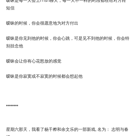
暧昧是每一天会上msn聊天，每一天不一样的时段都在给对方转
短信
暧昧的时候，你会很愿意地为对方付出
暧昧是你见到他的时候，你会心跳，可是见不到他的时候，你会特
别挂念他
暧昧会让你有心花怒放的感觉
暧昧是你寂寞或不寂寞的时候都会想起他
********
星期六那天，我看了杨千桦和余文乐的一部新戏, 名为： 志明与春