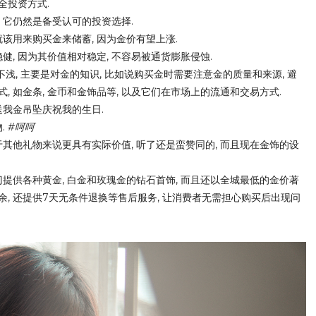
 它仍然是备受认可的投资选择.
该用来购买金来储蓄, 因为金价有望上涨.  
健, 因为其价值相对稳定, 不容易被通货膨胀侵蚀.
不浅, 主要是对金的知识, 比如说
购买金时需要注意金的质量和来源, 避
, 如金
条, 金币和金饰品等, 以及它们在市场上的流通和交易方式.
送我金吊坠庆祝我的生日.
 
#呵呵
于其他礼物来说更具有实际价值, 听了还是蛮赞同的, 而且现在金饰的设
门提供各种黄金, 
白金和
玫瑰金
的钻石首
饰, 而且还
以全城最低的金价著
, 还
提供
7天无条件退换等售后服务, 
让消费者无需担心购买后出现问