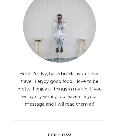
Hello! I'm Ivy, based in Malaysia. I love
travel. I enjoy good food. I love to be
pretty. I enjoy all things in my life. If you
enjoy my writing, do leave me your
message and I will read them all!
FOLLOW