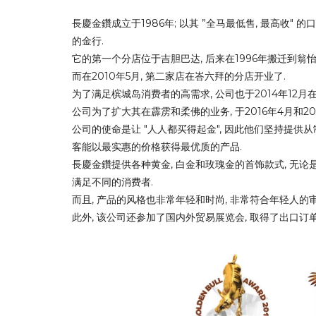
長慶金鑽成立于1986年; 
以其 ”全马最低售, 最高收" 
的金行. 
它的第一个分店位于吉胆巴达, 后来在1996年搬迁到翁怡
而
在2010年5月, 第二家店在峇六拜的分店开业了.
为了满足槟城岛消费者的高需求, 公司也于2014年12
公司的使命是让 "人人都买得起金", 因此他们坚持提供
客能以最实惠的价格获得最优质的产品.
長慶金鑽
提供各种黄金, 
白金和玫瑰金的
首饰款式, 
无论
满足不同的消费者. 
而且, 产品的风格也非常年轻和时尚, 非常符合年轻人的审
此外, 
该公司还参加了国内外贸易展览会, 取得了出口订单