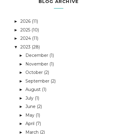
BLOG ARCHIVE
2026
(11)
►
2025
(10)
►
2024
(11)
►
2023
(28)
▼
December
(1)
►
November
(1)
►
October
(2)
►
September
(2)
►
August
(1)
►
July
(1)
►
June
(2)
►
May
(1)
►
April
(7)
►
March
(2)
►