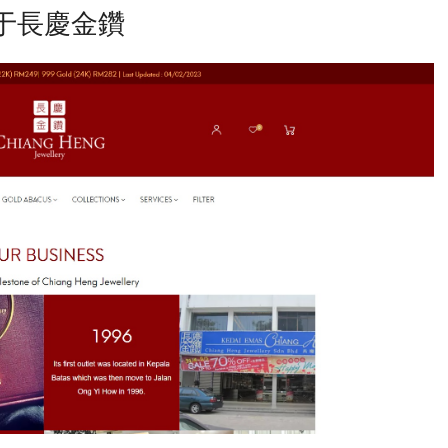
于
長慶金鑽