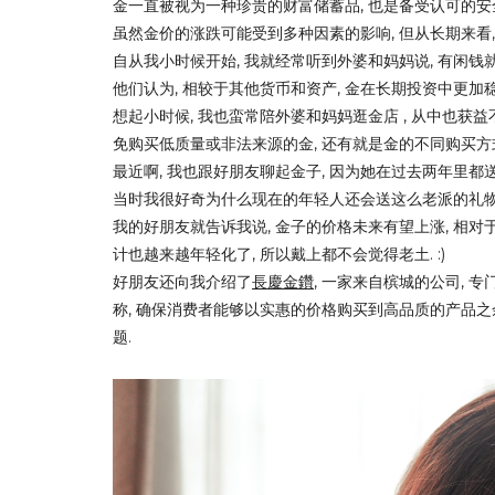
金一直被视为一种珍贵的财富储蓄品,
虽然金价的涨跌可能受到多种因素的影响, 但从长期来看,
自从我小时候开始, 我就经常听到外婆和妈妈说, 有闲钱就
他们认为, 相较于其他货币和资产, 金在长期投资中更加稳
想起小时候, 我也蛮常陪外婆和妈妈逛金店 , 从中也
获益
免购买低质量或非法来源的金, 还有就是金的不同购买方式
最近啊, 我也跟好朋友聊起金子, 因为她在过去两年里都
当时我很好奇为什么现在的年轻人还会送这么老派的礼物.
我的好朋友就告诉我说, 金子的价格未来有望上涨, 相对
计也越来越年轻化了, 所以戴上都不会觉得老土. :)
好朋友还向我介绍了
長慶金鑽
, 一家来自槟城的公司, 专
称
, 
确保消费者能够以实惠的价格购买到高品质的产品之余
题.