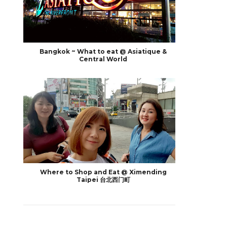
Bangkok ~ What to eat @ Asiatique &
Central World
Where to Shop and Eat @ Ximending
Taipei 台北西门町