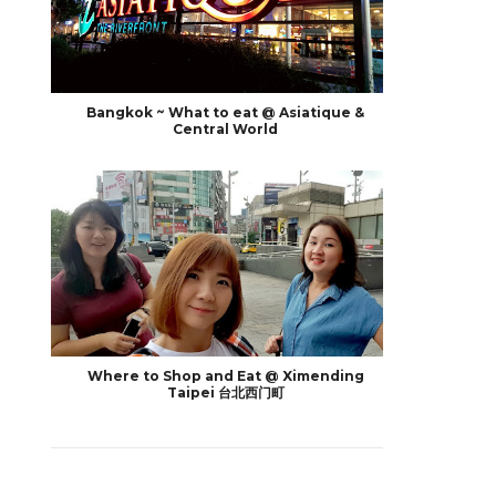
Bangkok ~ What to eat @ Asiatique &
Central World
Where to Shop and Eat @ Ximending
Taipei 台北西门町