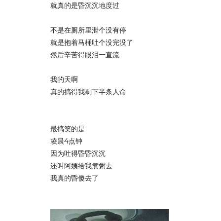
就真的是昏沉沉地度过
不是在厕所里泄个没有停
就是抱着马桶吐个没完没了
然后辛苦得眼泪一直流
我的天啊
真的搞得我剩下半条人命
最搞笑的是
凌晨4点钟
因为吐得昏昏沉沉
还叫阿姨给我煮粥去
我真的昏傻去了