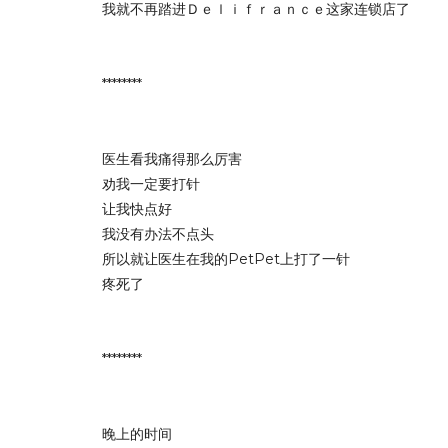
我就不再踏进Ｄｅｌｉｆｒａｎｃｅ这家连锁店了
********
医生看我痛得那么厉害
劝我一定要打针
让我快点好
我没有办法不点头
所以就让医生在我的PetPet上打了一针
疼死了
********
晚上的时间