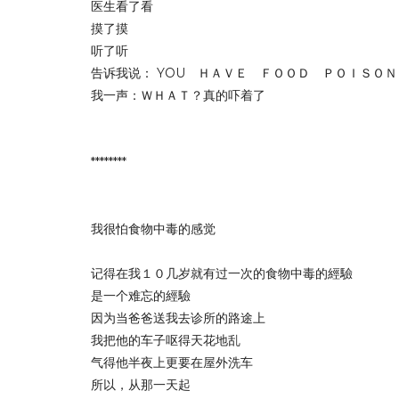
医生看了看
摸了摸
听了听
告诉我说： YOU ＨＡＶＥ ＦＯＯＤ ＰＯＩＳＯ
我一声：ＷＨＡＴ？真的吓着了
********
我很怕食物中毒的感觉
记得在我１０几岁就有过一次的食物中毒的經驗
是一个难忘的經驗
因为当爸爸送我去诊所的路途上
我把他的车子呕得天花地乱
气得他半夜上更要在屋外洗车
所以，从那一天起