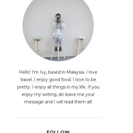
Hello! I'm Ivy, based in Malaysia. I love
travel. I enjoy good food. I love to be
pretty. I enjoy all things in my life. If you
enjoy my writing, do leave me your
message and I will read them all!
FOLLOW