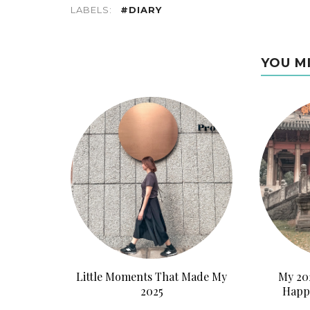
LABELS:
#DIARY
YOU M
Little Moments That Made My
My 202
2025
Happ