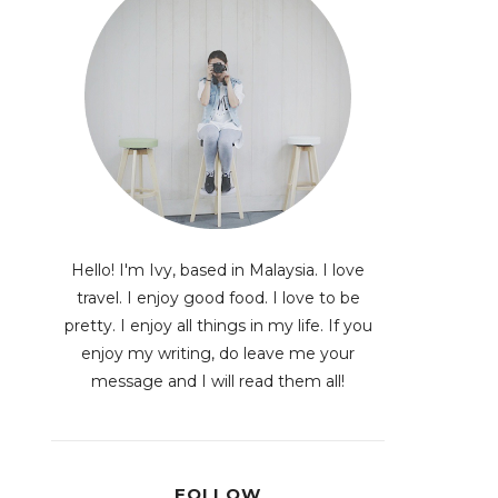
Hello! I'm Ivy, based in Malaysia. I love
travel. I enjoy good food. I love to be
pretty. I enjoy all things in my life. If you
enjoy my writing, do leave me your
message and I will read them all!
FOLLOW