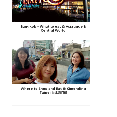
Bangkok ~ What to eat @ Asiatique &
Central World
Where to Shop and Eat @ Ximending
Taipei 台北西门町