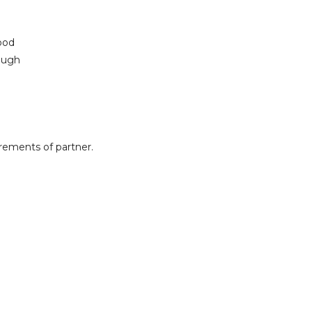
ood
nough
rements of partner.