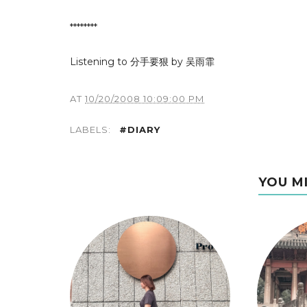
********
Listening to 分手要狠 by 吴雨霏
AT
10/20/2008 10:09:00 PM
LABELS:
#DIARY
YOU M