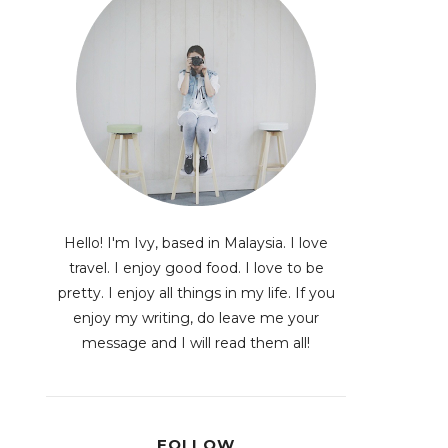
Hello! I'm Ivy, based in Malaysia. I love
travel. I enjoy good food. I love to be
pretty. I enjoy all things in my life. If you
enjoy my writing, do leave me your
message and I will read them all!
FOLLOW