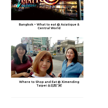
Bangkok ~ What to eat @ Asiatique &
Central World
Where to Shop and Eat @ Ximending
Taipei 台北西门町