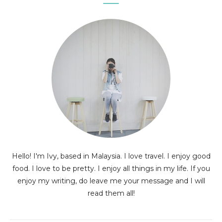
Hello! I'm Ivy, based in Malaysia. I love travel. I enjoy good
food. I love to be pretty. I enjoy all things in my life. If you
enjoy my writing, do leave me your message and I will
read them all!