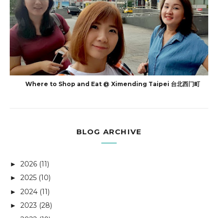
Where to Shop and Eat @ Ximending Taipei 台北西门町
BLOG ARCHIVE
2026
(11)
►
2025
(10)
►
2024
(11)
►
2023
(28)
►