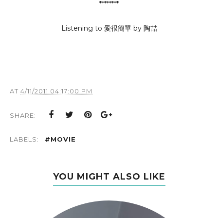
********
Listening to 愛很簡單 by 陶喆
AT
4/11/2011 04:17:00 PM
SHARE:
LABELS:
#MOVIE
YOU MIGHT ALSO LIKE