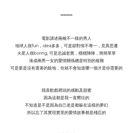
********
電影講述兩種不一樣的男人
地球人很fun，idea多多，可是卻對情不專一，見異思遷
火星人很boring, 可是忠誠老實，穩穩陣陣，簡簡單單
湊成兩男一女的愛情關係總是特別的複雜
可是要是沒有選著的餘地，你就不會知道哪一個才是你需要的
我喜歡戲裡頭的感動及甜蜜
因為這都是我一直嚮往的
不知道是不是因為自己老是都躲在這樣的夢幻
所以忘了其實現實里的愛情故事都是殘忍的