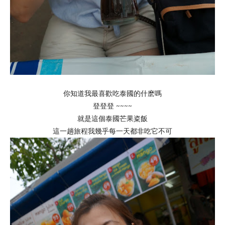
你知道我最喜歡吃泰國的什麽嗎
登登登 ~~~~
就是這個泰國芒果粢飯
這一趟旅程我幾乎每一天都非吃它不可