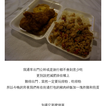
我通常出門公幹或是旅行都不會刻意少吃
更別說把減肥掛在嘴上
難得出門，當然一定要玩得勁，吃得勁
所以今晚的宵夜我們有在街邊打包的豬肉碎飯加一塊炸雞和煎蛋
別看它那麼簡單