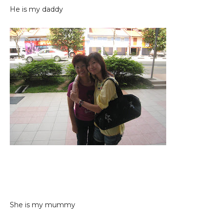
He is my daddy
She is my mummy