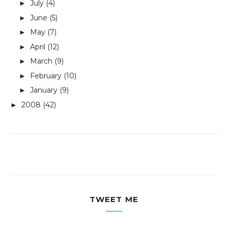
July
(4)
►
June
(5)
►
May
(7)
►
April
(12)
►
March
(9)
►
February
(10)
►
January
(9)
►
2008
(42)
►
TWEET ME