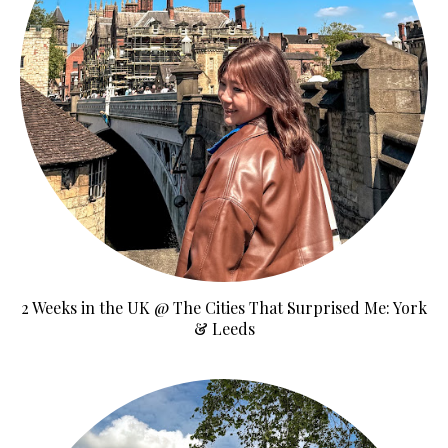
2 Weeks in the UK @ The Cities That Surprised Me: York
& Leeds