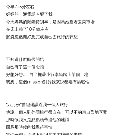
今早7.15分左右
媽媽的一通電話叫醒了我
今天媽媽的鬧鐘特別早，是因爲她趕著去菜市場
在床上賴了10分鐘左右
腦袋忽然閒好想完成自己去旅行的夢想
不知道什麽時候開始
自己有了這一個念頭
好想好想.......自己拖著小行李箱踏上某個土地
我想，這個mission對於我來説都幾有挑戰性
“八月份“曾經建議過我一個人旅行
他說一個人到外國旅行很自在，可以不約束自己地享受
那時候我只是點點頭帶過他的建議
因爲那時候的我覺得害怕
害怕一個人承擔不起很多零零碎碎的事情