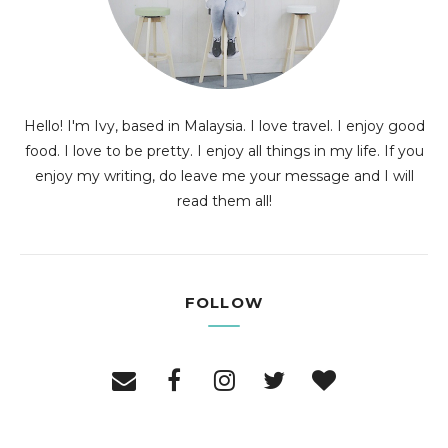
Hello! I'm Ivy, based in Malaysia. I love travel. I enjoy good
food. I love to be pretty. I enjoy all things in my life. If you
enjoy my writing, do leave me your message and I will
read them all!
FOLLOW