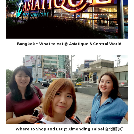
Bangkok ~ What to eat @ Asiatique & Central World
Where to Shop and Eat @ Ximending Taipei 台北西门町