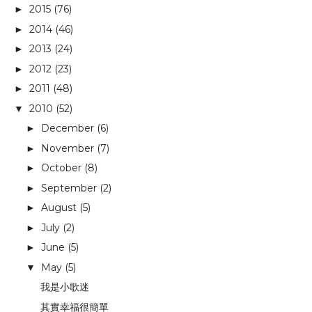
2015
(76)
►
2014
(46)
►
2013
(24)
►
2012
(23)
►
2011
(48)
►
2010
(52)
▼
December
(6)
►
November
(7)
►
October
(8)
►
September
(2)
►
August
(5)
►
July
(2)
►
June
(5)
►
May
(5)
▼
我是小歌迷
其實幸福很簡單