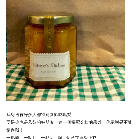
我身邊有好多人都特別喜歡
吃
凤梨
要
是你也是
凤梨的好朋友，這一個搭配
金桔的果醬，你絕對是不能
錯過哦！
一點酸，一點甘，一點甜....啊，你肯定會愛上它！