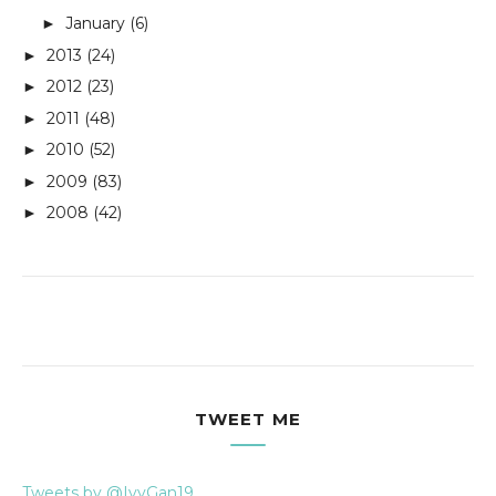
January
(6)
►
2013
(24)
►
2012
(23)
►
2011
(48)
►
2010
(52)
►
2009
(83)
►
2008
(42)
►
TWEET ME
Tweets by @IvyGan19