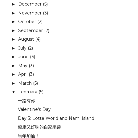
December
(5)
►
November
(3)
►
October
(2)
►
September
(2)
►
August
(4)
►
July
(2)
►
June
(6)
►
May
(3)
►
April
(3)
►
March
(5)
►
February
(5)
▼
一路有你
Valentine's Day
Day 3: Lotte World and Nami Island
健康又好味的自家果醬
馬年加油！