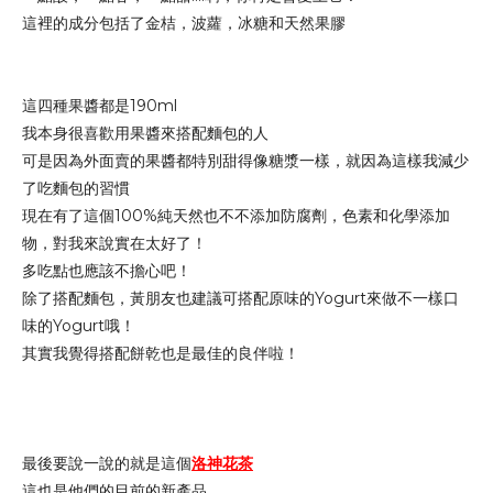
這裡的成分包括了
金桔，波蘿，冰糖和天然果膠
這四種果醬都是190ml
我本身很喜歡用果醬來搭配麵包的人
可是因為外面賣的果醬都特別甜得像糖漿一樣，就因為這樣我減少
了吃麵包的習慣
現在有了這個100%純天然也不
不添加防腐劑，色素和化學添加
物，對我來說
實在太好了！
多吃點也應該不擔心吧！
除了搭配麵包，黃朋友也建議
可搭配原味的Yogurt來做不一樣口
味的Yogurt哦！
其實我覺得搭配餅乾也是最佳的良伴啦！
最後要說一說的就是這個
洛神花茶
這也是他們的目前的新產品