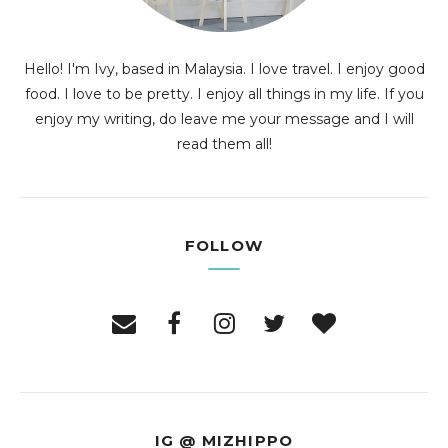
Hello! I'm Ivy, based in Malaysia. I love travel. I enjoy good
food. I love to be pretty. I enjoy all things in my life. If you
enjoy my writing, do leave me your message and I will
read them all!
FOLLOW
IG @ MIZHIPPO