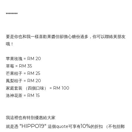
********
要是你也和我一樣喜歡果醬但卻擔心糖份過多，你可以聯絡黃朋友
哦！
苹果玫瑰 = RM 20
草莓
=
RM 35
芒果桔子 = RM 25
鳳梨桔子 = RM 20
家庭套装 （四個口味） = RM 100
洛神花茶 = RM 15
我這裡也有特別優惠給大家
"HIPPO19"
10%
就是
憑
這個quote可享有
的折扣 （不包括郵