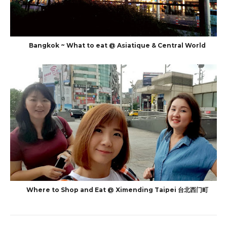
Bangkok ~ What to eat @ Asiatique & Central World
Where to Shop and Eat @ Ximending Taipei 台北西门町