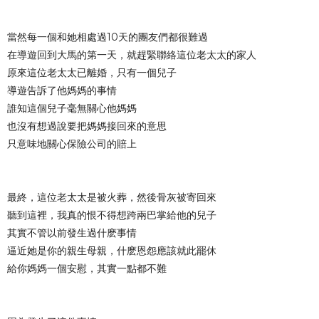
當然每一個和她相處過10天的團友們都很難過
在導遊回到大馬的第一天，就趕緊聯絡這位老太太的家人
原來這位老太太已離婚，只有一個兒子
導遊告訴了他媽媽的事情
誰知這個兒子毫無關心他媽媽
也沒有想過說要把媽媽接回來的意思
只意味地關心保險公司的賠上
最終，這位老太太是被火葬，然後骨灰被寄回來
聽到這裡，我真的恨不得想跨兩巴掌給他的兒子
其實不管以前發生過什麽事情
逼近她是你的親生母親，什麽恩怨應該就此罷休
給你媽媽一個安慰，其實一點都不難