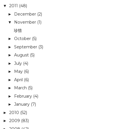
2011
(48)
▼
December
(2)
►
November
(1)
▼
珍惜
October
(5)
►
September
(3)
►
August
(5)
►
July
(4)
►
May
(6)
►
April
(6)
►
March
(5)
►
February
(4)
►
January
(7)
►
2010
(52)
►
2009
(83)
►
2008
(42)
►