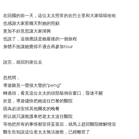
在回國的前一天，這位太太照常的在巴士里和大家嘻嘻哈哈
也感謝大家那幾天對她的照顧
更加不好意思讓大家掃興
也說了，這個應該是她最後的一個旅程
身體不捨讓她覺得不適合再參加tour
說完，就回到座位去
忽然間，
導遊聽見一聲很大聲的“peng"
轉過頭，看見這位太太的頭部敲倒在窗口，昏迷不醒
於是，導遊儘快把她送往巴黎的醫院
因為必須安排其他團友的晚餐
所以就只讓救護車把老太太送往醫院
等他把所有的事情都安排妥當后，就馬上趕回醫院瞭解情況
醫生告知說這位老太太無法搶救，已經離世了