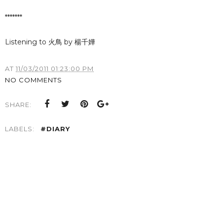
*******
Listening to 火鳥 by 楊千嬅
AT
11/03/2011 01:23:00 PM
NO COMMENTS
SHARE:
LABELS:
#DIARY