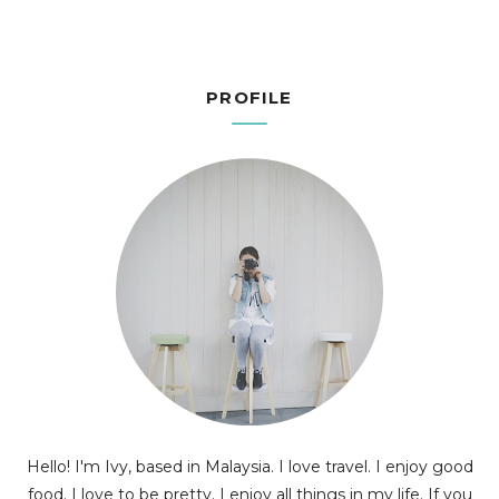
PROFILE
Hello! I'm Ivy, based in Malaysia. I love travel. I enjoy good
food. I love to be pretty. I enjoy all things in my life. If you