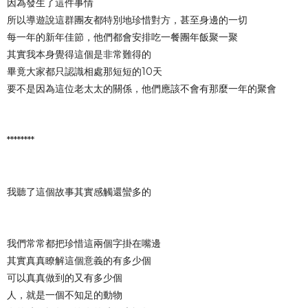
因為發生了這件事情
所以導遊說這群團友都特別地珍惜對方，甚至身邊的一切
每一年的新年佳節，他們都會安排吃一餐團年飯聚一聚
其實我本身覺得這個是非常難得的
畢竟大家都只認識相處那短短的10天
要不是因為這位老太太的關係，他們應該不會有那麼一年的聚會
********
我聽了這個故事其實感觸還蠻多的
我們常常都把珍惜這兩個字掛在嘴邊
其實真真瞭解這個意義的有多少個
可以真真做到的又有多少個
人，就是一個不知足的動物