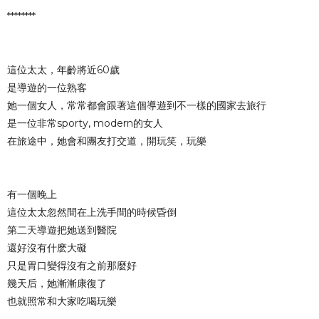
********
這位太太，年齡將近60歲
是導遊的一位熟客
她一個女人，常常都會跟著這個導遊到不一樣的國家去旅行
是一位非常sporty, modern的女人
在旅途中，她會和團友打交道，開玩笑，玩樂
有一個晚上
這位太太忽然間在上洗手間的時候昏倒
第二天導遊把她送到醫院
還好沒有什麽大礙
只是胃口變得沒有之前那麼好
幾天后，她漸漸康復了
也就照常和大家吃喝玩樂