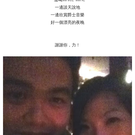
一邊談天說地
一邊欣賞爵士音樂
好一個漂亮的夜晚
謝謝你，力！