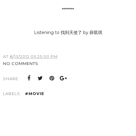
********
Listening to 找到天使了 by 薛凱琪
AT
8/13/2012 05:25:00 PM
NO COMMENTS
SHARE:
LABELS:
#MOVIE