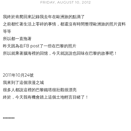
FRIDAY, AUGUST 10, 2012
我終於肯爬回來記錄我去年在歐洲旅的點滴了
之前都忙著生活上零碎的事情，都還沒有時間整理歐洲旅的照片資料
等等
所以都一直拖著
昨天因為在FB post了一些在巴黎的照片
所以就乘著腦海裡的回憶，今天就說說也回味在巴黎的故事吧！
2011年10月24號
我來到了這個浪漫之城
很多人都說這裡的巴黎鐵塔很壯觀很漂亮
終於，今天我有機會踏上這個土地輕言目睹了！
********