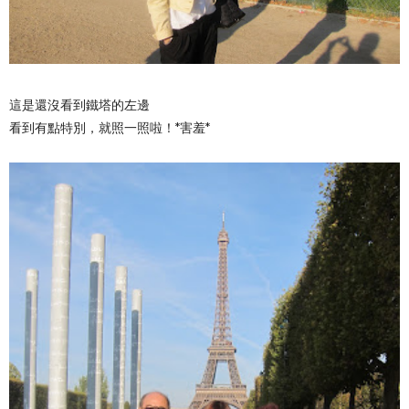
這是還沒看到鐵塔的左邊
看到有點特別，就照一照啦！*害羞*