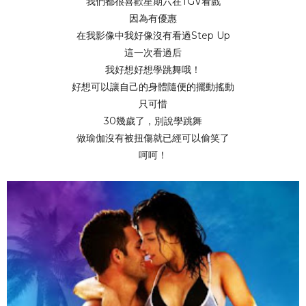
我們都很喜歡星期六在TGV看戲
因為有優惠
在我影像中我好像沒有看過Step Up
這一次看過后
我好想好想學跳舞哦！
好想可以讓自己的身體隨便的擺動搖動
只可惜
30幾歲了，別說學跳舞
做瑜伽沒有被扭傷就已經可以偷笑了
呵呵！