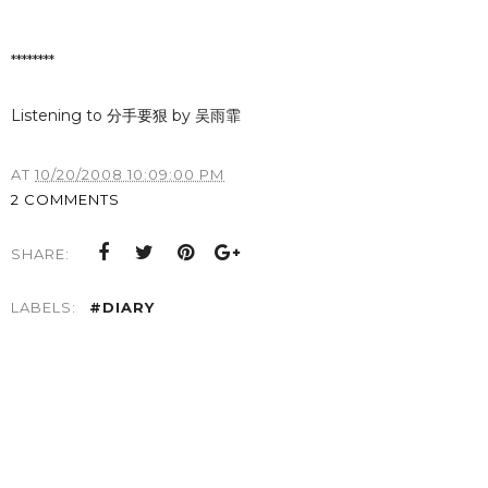
********
Listening to 分手要狠 by 吴雨霏
AT
10/20/2008 10:09:00 PM
2 COMMENTS
SHARE:
LABELS:
#DIARY