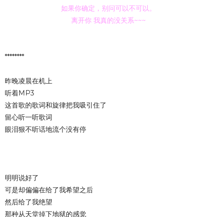
如果你确定，别问可以不可以。
离开你 我真的没关系~~~
********
昨晚凌晨在机上
听着MP3
这首歌的歌词和旋律把我吸引住了
留心听一听歌词
眼泪狠不听话地流个没有停
明明说好了
可是却偏偏在给了我希望之后
然后给了我绝望
那种从天堂掉下地狱的感觉