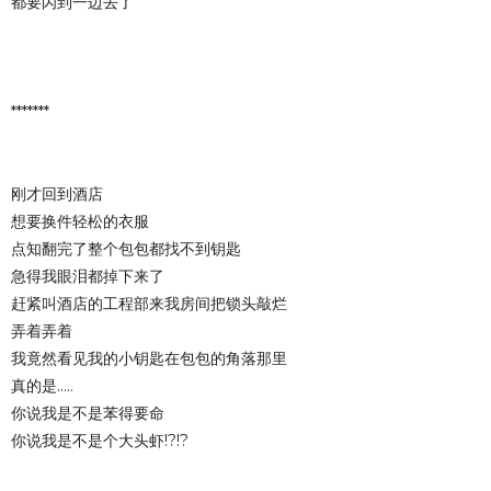
都要闪到一边去了
*******
刚才回到酒店
想要换件轻松的衣服
点知翻完了整个包包都找不到钥匙
急得我眼泪都掉下来了
赶紧叫酒店的工程部来我房间把锁头敲烂
弄着弄着
我竟然看见我的小钥匙在包包的角落那里
真的是.....
你说我是不是苯得要命
你说我是不是个大头虾!?!?