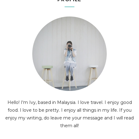
Hello! I'm Ivy, based in Malaysia. I love travel. I enjoy good
food. I love to be pretty. I enjoy all things in my life. If you
enjoy my writing, do leave me your message and I will read
them all!