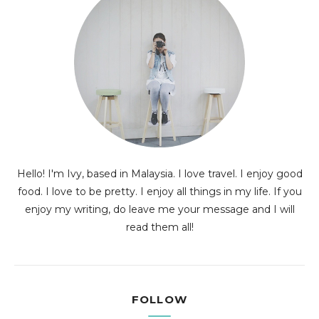
Hello! I'm Ivy, based in Malaysia. I love travel. I enjoy good
food. I love to be pretty. I enjoy all things in my life. If you
enjoy my writing, do leave me your message and I will
read them all!
FOLLOW