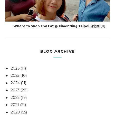
Where to Shop and Eat @ Ximending Taipei 台北西门町
BLOG ARCHIVE
2026
(11)
►
2025
(10)
►
2024
(11)
►
2023
(28)
►
2022
(19)
►
2021
(21)
►
2020
(55)
►