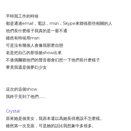
平時我工作的時候
都是通過email，電話，msn，Skype來聯係那些相關的人
他們長什麽樣子我真的是一竅不通
雖然有時候用msn
可是沒有幾個人會像我那麽自戀
老是把自己的那張臉show出來
不過偶爾聼他們的聲音都會幻想一下他們長什麽樣子
畢竟我還是個夢幻少女
這次的這個show
我終于見到了他們........
Crystal:
原來她是個美女，我原本還以爲她長得應該不怎麽樣。
雖然第一次見面，可是她的話比我想象中多很多。