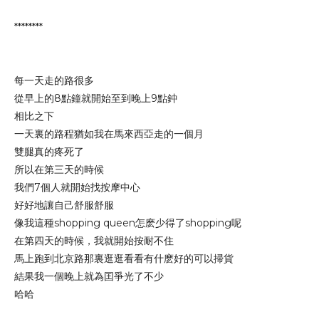
********
每一天走的路很多
從早上的8點鐘就開始至到晚上9點鈡
相比之下
一天裏的路程猶如我在馬來西亞走的一個月
雙腿真的疼死了
所以在第三天的時候
我們7個人就開始找按摩中心
好好地讓自己舒服舒服
像我這種shopping queen怎麽少得了shopping呢
在第四天的時候，我就開始按耐不住
馬上跑到北京路那裏逛逛看看有什麽好的可以掃貨
結果我一個晚上就為囯爭光了不少
哈哈