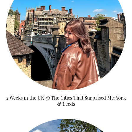
2 Weeks in the UK @ The Cities That Surprised Me: York
& Leeds