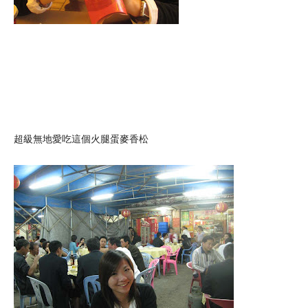
超級無地愛吃這個火腿蛋麥香松