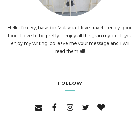
Hello! I'm Ivy, based in Malaysia. I love travel. I enjoy good
food. I love to be pretty. I enjoy all things in my life. If you
enjoy my writing, do leave me your message and I will
read them all!
FOLLOW