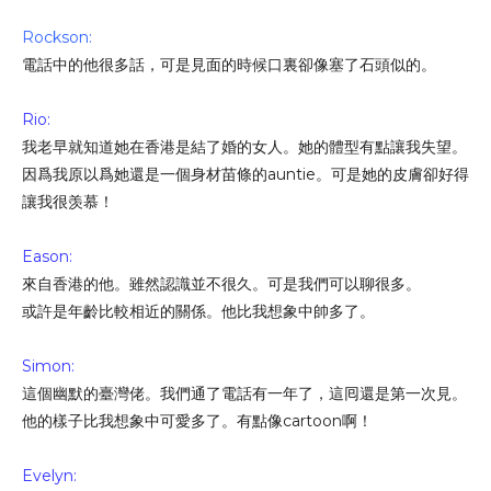
Rockson:
電話中的他很多話，可是見面的時候口裏卻像塞了石頭似的。
Rio:
我老早就知道她在香港是結了婚的女人。她的體型有點讓我失望。
因爲我原以爲她還是一個身材苗條的auntie。可是她的皮膚卻好得
讓我很羡慕！
Eason:
來自香港的他。雖然認識並不很久。可是我們可以聊很多。
或許是年齡比較相近的關係。他比我想象中帥多了。
Simon:
這個幽默的臺灣佬。我們通了電話有一年了，這囘還是第一次見。
他的樣子比我想象中可愛多了。有點像cartoon啊！
Evelyn: