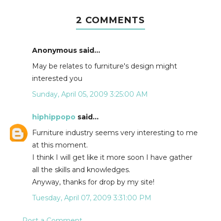
2 COMMENTS
Anonymous said...
May be relates to furniture's design might
interested you
Sunday, April 05, 2009 3:25:00 AM
hiphippopo
said...
Furniture industry seems very interesting to me
at this moment.
I think I will get like it more soon I have gather
all the skills and knowledges.
Anyway, thanks for drop by my site!
Tuesday, April 07, 2009 3:31:00 PM
Post a Comment