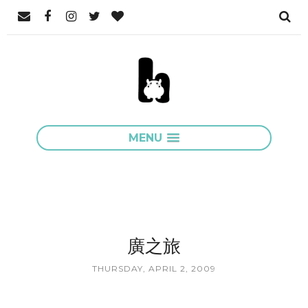
MENU
廣之旅
THURSDAY, APRIL 2, 2009