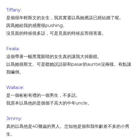
Tiffany:
是個很年輕斯文的女生，我其實還以爲她應該已經結婚了呢。
因爲她給我的感覺很pushing。
沒見面的時候很多話，可是見面的時候反而很害羞。
Fealia:
這個帶著一幅黑寬眼睛的女生真的讓我大掉眼鏡。
以爲她很斯文。可是聼她説話卻和pasar的auntie沒兩樣。有點讓
我嚇倒。
Wallace:
是一個彬彬有禮的一個男生，不多話。
我原本以爲他的是個個子高大的中年uncle。
Jimmy:
真的以爲他是40幾嵗的男人。怎知他是個和我年齡差不多的小男
生。