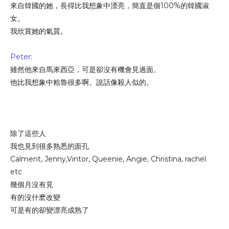
來自韓國的她，長得比我想象中漂亮，簡直是個100%的韓國淑
女。
我欣賞她的氣質。
Peter:
雖然他來自馬來西亞，可是卻沒有機會見過面。
他比我想象中粗魯很多啊。說話像殺人似的。
除了這些人
我也見到很多熟悉的面孔
Calment, Jenny,Vintor, Queenie, Angie, Christina, rachel
etc
幾個月沒有見
有的沒什麽改變
可是有的卻變漂亮成熟了