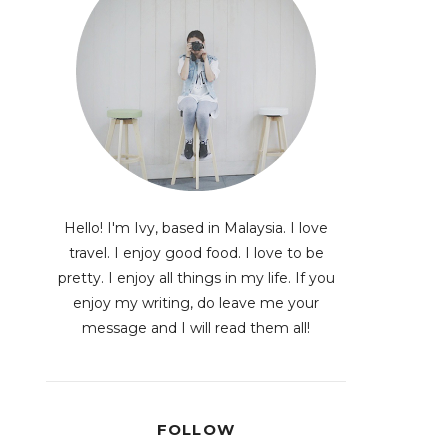
Hello! I'm Ivy, based in Malaysia. I love
travel. I enjoy good food. I love to be
pretty. I enjoy all things in my life. If you
enjoy my writing, do leave me your
message and I will read them all!
FOLLOW