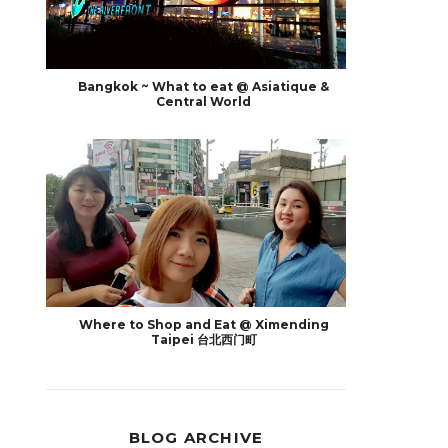
Bangkok ~ What to eat @ Asiatique &
Central World
Where to Shop and Eat @ Ximending
Taipei 台北西门町
BLOG ARCHIVE