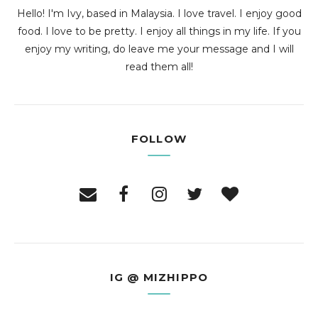
Hello! I'm Ivy, based in Malaysia. I love travel. I enjoy good
food. I love to be pretty. I enjoy all things in my life. If you
enjoy my writing, do leave me your message and I will
read them all!
FOLLOW
IG @ MIZHIPPO