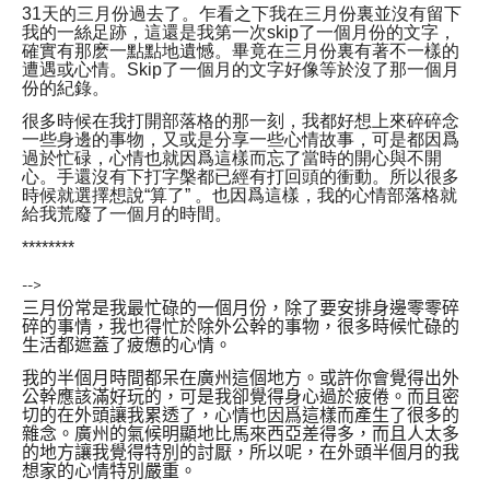
31
天的三月份過去了。乍看之下我在三月份裏並沒有留下
我的一絲足跡，這還是我第一次
skip
了一個月份的文字
，
確實有那麽一點點地遺憾。畢竟在三月份裏有著不一樣的
遭遇或心情。
Skip
了一個月的文字好像等於沒了那一個月
份的紀錄。
很多時候在我打開部落格的那一刻，我都好想上來碎碎念
一些身邊的事物，又或是分享一些心情故事，可是都因爲
過於忙碌，心情也就因爲這樣而忘了當時的開心與不開
心。手還沒有下打字槃都已經有打回頭的衝動。所以很多
時候就選擇想說“算了”
。也因爲這樣，我的心情部落格就
給我荒廢了一個月的時間。
********
-->
三月份常是我最忙碌的一個月份，除了要安排身邊零零碎
碎的事情，我也得忙於除外公幹的事物，很多時候忙碌的
生活都遮蓋了疲憊的心情。
我的半個月時間都呆在廣州這個地方
。或許你會覺得出外
公幹應該滿好玩的，可是我卻覺得身心過於疲倦。而且密
切的在外頭讓我累透了，心情也因爲這樣而產生了很多的
雜念。廣州的氣候明顯地比馬來西亞差得多，而且人太多
的地方讓我覺得特別的討厭，所以呢，在外頭半個月的我
想家的心情特別嚴重。