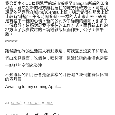
我公司由
KlCC
這個繁華的城市搬遷至
Bangsar
所謂的印度
地區。雖然說新的地方離我居住的地方比較方便，可是我
還是依然喜歡在城市的
Central
上班，總是覺得在那裏上班
比較有“味道”。午飯時間看著不一樣的人走來走去，確實
是有種不一樣的心情。新的公司少了從前的熱鬧，卻多了
一份寂靜。這絕對是我不嚮往的工作方式。而且新工作的
地方沒了我喜歡吃的三塊錢雜飯反而卻多了公仔面儅午
飯。
********
雖然說忙碌的生活讓人有點累透，可我還是沒忘了和朋友
們出來見個面，吃個包，喝杯酒。逼近忙碌的生活也需要
一點點的空間來發洩
不知道我的四月份會是怎麽樣的月份呢？我倒想有個休閒
的四月份
Awaiting for my coming April....
AT
4/04/2010 01:02:00 AM