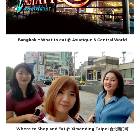
Bangkok ~ What to eat @ Asiatique & Central World
Where to Shop and Eat @ Ximending Taipei 台北西门町