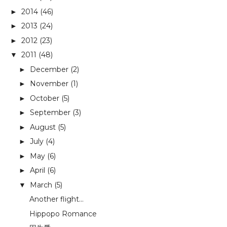
2014
(46)
►
2013
(24)
►
2012
(23)
►
2011
(48)
▼
December
(2)
►
November
(1)
►
October
(5)
►
September
(3)
►
August
(5)
►
July
(4)
►
May
(6)
►
April
(6)
►
March
(5)
▼
Another flight...
Hippopo Romance