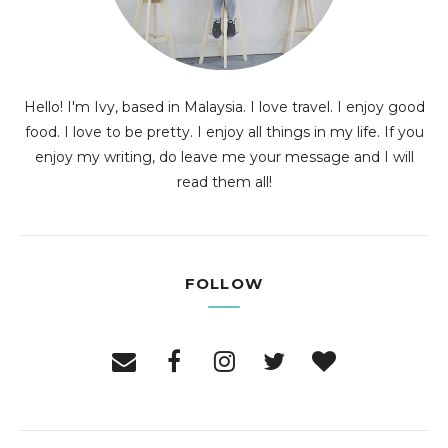
Hello! I'm Ivy, based in Malaysia. I love travel. I enjoy good
food. I love to be pretty. I enjoy all things in my life. If you
enjoy my writing, do leave me your message and I will
read them all!
FOLLOW