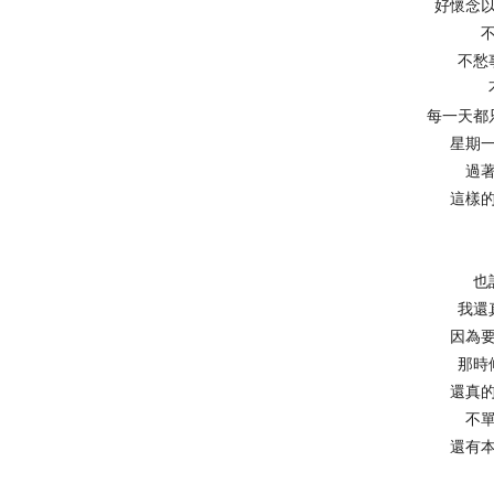
好懷念
不愁
每一天都
星期
過
這樣
也
我還
因為
那時
還真
不
還有