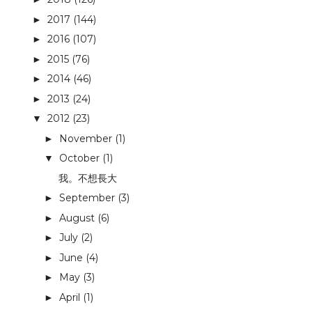
2017
(144)
►
2016
(107)
►
2015
(76)
►
2014
(46)
►
2013
(24)
►
2012
(23)
▼
November
(1)
►
October
(1)
▼
我。不想長大
September
(3)
►
August
(6)
►
July
(2)
►
June
(4)
►
May
(3)
►
April
(1)
►