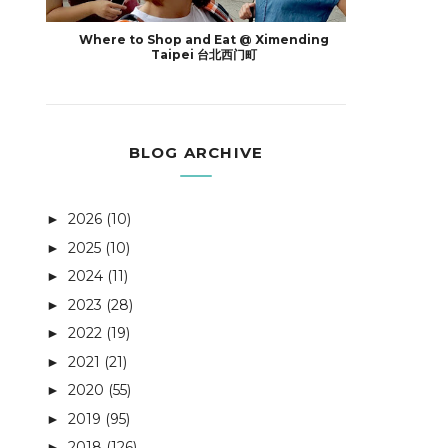
Where to Shop and Eat @ Ximending
Taipei 台北西门町
BLOG ARCHIVE
2026
(10)
►
2025
(10)
►
2024
(11)
►
2023
(28)
►
2022
(19)
►
2021
(21)
►
2020
(55)
►
2019
(95)
►
2018
(126)
►