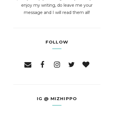
enjoy my writing, do leave me your
message and I will read them all!
FOLLOW
IG @ MIZHIPPO