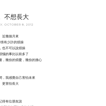
。不想長大
, OCTOBER 8, 2012
近幾個月來
心情有少許的煩操
，也不可以說煩操
煩惱的事比以前多了
慮，幾份的煩憂，幾份的擔心
間，我感覺自己害怕未來
更害怕長大
記得有位朋友說