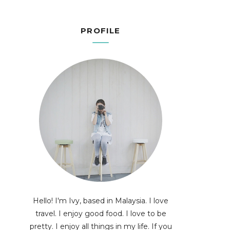
PROFILE
Hello! I'm Ivy, based in Malaysia. I love
travel. I enjoy good food. I love to be
pretty. I enjoy all things in my life. If you