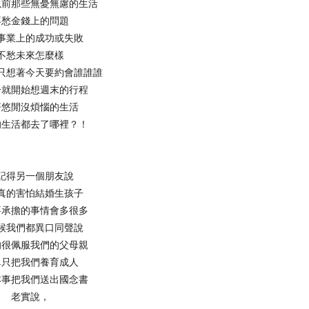
以前那些無憂無慮的生活
不愁金錢上的問題
事業上的成功或失敗
不愁未來怎麼樣
只想著今天要約會誰誰誰
一就開始想週末的行程
著悠閒沒煩惱的生活
的生活都去了哪裡？！
記得另一個朋友說
真的害怕結婚生孩子
要承擔的事情會多很多
候我們都異口同聲說
的很佩服我們的父母親
單只把我們養育成人
本事把我們送出國念書
老實說，