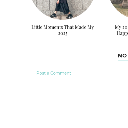
Little Moments That Made My
My 202
2025
Happ
NO
Post a Comment