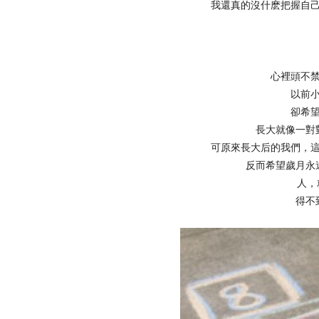
我還真的沒什麽把握自
心裡頭不
以前
卻希
長大就像一對
可原來長大后的我們，
反而希望歲月永
人，
得不