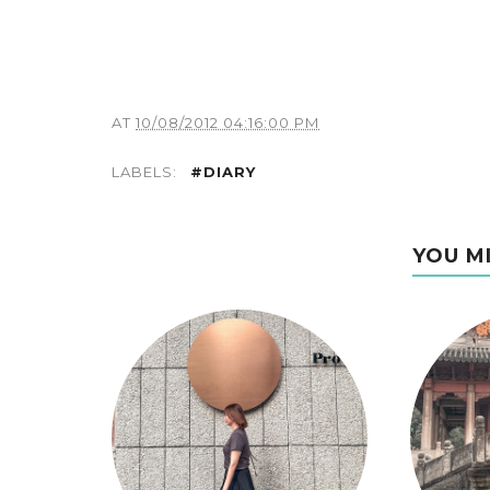
AT
10/08/2012 04:16:00 PM
LABELS:
#DIARY
YOU M