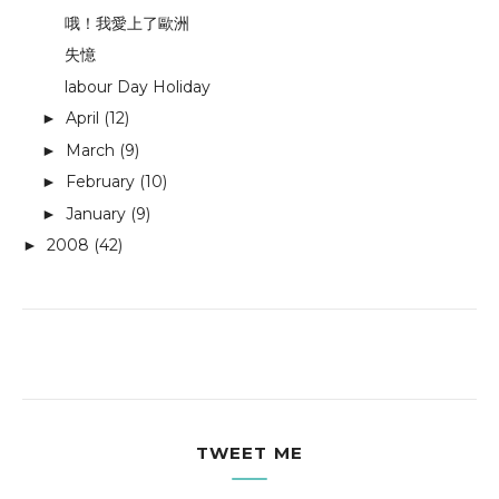
哦！我愛上了歐洲
失憶
labour Day Holiday
April
(12)
►
March
(9)
►
February
(10)
►
January
(9)
►
2008
(42)
►
TWEET ME