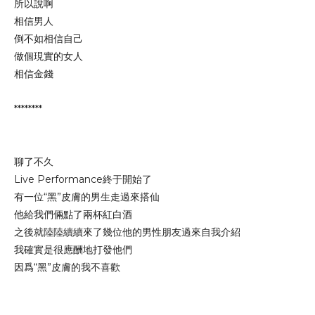
所以說啊
相信男人
倒不如相信自己
做個現實的女人
相信金錢
********
聊了不久
Live Performance終于開始了
有一位“黑”皮膚的男生走過來搭仙
他給我們倆點了兩杯紅白酒
之後就陸陸續續來了幾位他的男性朋友過來自我介紹
我確實是很應酬地打發他們
因爲“黑”皮膚的我不喜歡