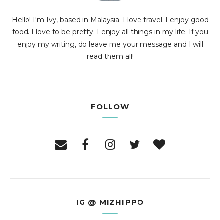
Hello! I'm Ivy, based in Malaysia. I love travel. I enjoy good
food. I love to be pretty. I enjoy all things in my life. If you
enjoy my writing, do leave me your message and I will
read them all!
FOLLOW
IG @ MIZHIPPO