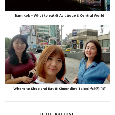
Bangkok ~ What to eat @ Asiatique & Central World
Where to Shop and Eat @ Ximending Taipei 台北西门町
BLOG ARCHIVE