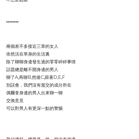
********
兩個差不多接近三章的女人
依然活在單身的生活裏
除了聊聊身邊發生過的零零碎碎事情
話題總是離不開身邊的男人
聊了A,再聊B,然後C,跟著D,E,F
別誤會，我們沒有濫交的成分所在
偶爾拿身邊的男人出來聊一聊
交換意見
可以對男人有更深一點的警惕