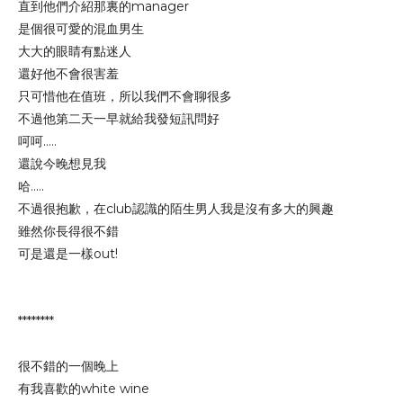
直到他們介紹那裏的manager
是個很可愛的混血男生
大大的眼睛有點迷人
還好他不會很害羞
只可惜他在值班，所以我們不會聊很多
不過他第二天一早就給我發短訊問好
呵呵.....
還說今晚想見我
哈.....
不過很抱歉，在club認識的陌生男人我是沒有多大的興趣
雖然你長得很不錯
可是還是一樣out!
********
很不錯的一個晚上
有我喜歡的white wine