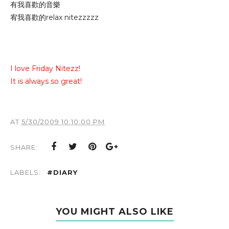
有我喜歡的音樂
宥我喜歡的relax nitezzzzz
I love Friday Nitezz!
It is always so great!
AT
5/30/2009 10:10:00 PM
SHARE:
LABELS:
#DIARY
YOU MIGHT ALSO LIKE