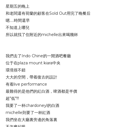
星期五的晚上
和老闆還有荷蘭的顧客在Sold Out用完了晚餐后
嗯.....時間還早
不知道上哪兒
所以就找了住附近的michelle出來喝幾杯
我們去了Indo Chine的一閒酒吧餐廳
位于在plaza mount kiara中央
環境很不錯
大大的空間，帶着復古的設計
有着live performance
最難得的是他們的紅白酒，啤酒都是半價
超"低"!!!
我要了一杯chardoneyl的白酒
michelle則要了一杯紅酒
我們坐在大廳裏旁邊的角落裏
不怎麽起眼